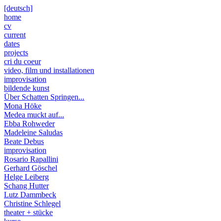
[deutsch]
home
cv
current
dates
projects
cri du coeur
video, film und installationen
improvisation
bildende kunst
Über Schatten Springen...
Mona Höke
Medea muckt auf...
Ebba Rohweder
Madeleine Saludas
Beate Debus
improvisation
Rosario Rapallini
Gerhard Göschel
Helge Leiberg
Schang Hutter
Lutz Dammbeck
Christine Schlegel
theater + stücke