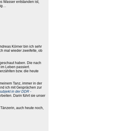
s Wasser entstanden ist,
nig…
Andreas Körner bin ich sehr
ch mal wieder zweifelte, ob
ngeschaut haben. Die nach
 im Leben passiert.
rzählten bzw. die heute
 meinem Tanz, immer in der
nd ich mit Gesprächen zur
subjekt in der DDR -
rbeiten. Darin führt sie unser
 Tänzerin, auch heute noch,