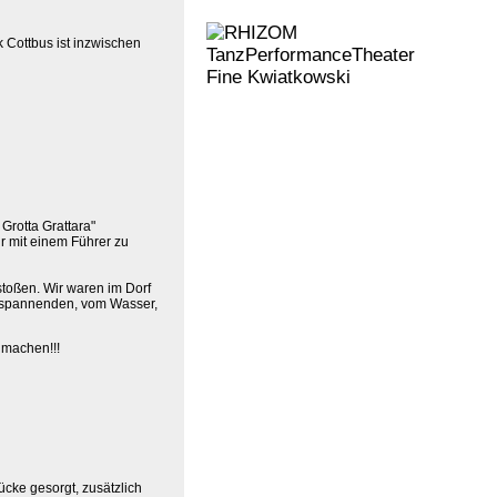
 Cottbus ist inzwischen
Grotta Grattara"
nur mit einem Führer zu
stoßen. Wir waren im Dorf
n spannenden, vom Wasser,
 machen!!!
ücke gesorgt, zusätzlich