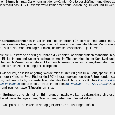
en Stürme hinzu… Da wir uns mit der erwähnten Grotte beschäftigen und diese au
eitert auf das JETZT - Wasser wird immer mehr zur Bedrohung: zu viel und zu we
r Schatten Springen
ist inhaltlich fertig geschrieben. Für die Zusammenarbeit mit 
torierte meinen Text, stellte Fragen die mich weiterbrachten. Machte mir Mut, wenn i
n sollte. Vor Monaten frage er mich, für wen ich es schreibe - ja, für wen?
ie die Kunstszene der 80iger Jahre aktiv erlebten, oder nur einfach manchmal hi
 Blick öffneten und weiter hinschauten, was im Theater, Kino, in der Kunstwelt und
hen mich Menschen an, deren Eltern mich tanzen gesehen haben, ihnen darüber e
mals noch ziemlich jung, mitschleppten...
wieder vor, dass ich angefragt werde mich zu den 80igern zu äußern, speziell zu
anderen Künsten. Zwei Bücher sind 2014 herausgekommen, den Schreibenden sta
n, Barbara Lubich, bis heute. Nach der Veröffentlichung ihres Buches
Das Kreativ
nst im Kontext
,
begann sie 2014 an ihrem Film
Im Umbruch.....Go. Stay. Dance
zu a
r und zog noch zwei Tänzerinnen hinzu…
en Springen
gehe ich meinen Erinnerungen nach, wie kam es dazu, dass ich diese
ebettet: viele Begegnungen, Geschichten, Leben und Zeit reflektiert.
, was passiert, ob es einen Verlag gibt, der es herausbringen möchte.