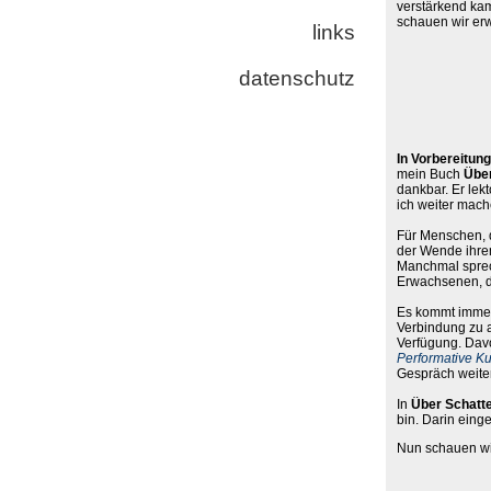
verstärkend kam
schauen wir erw
links
datenschutz
In Vorbereitung
mein Buch
Übe
dankbar. Er lek
ich weiter mache
Für Menschen, d
der Wende ihren
Manchmal sprec
Erwachsenen, da
Es kommt immer 
Verbindung zu 
Verfügung. Davo
Performative Ku
Gespräch weite
In
Über Schatt
bin. Darin eing
Nun schauen wir