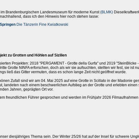
g im Brandenburgischen Landesmuseum für moderne Kunst
(BLMK)
Dieselkraftwerk
 nachhallend, dass ich den Hinweis hier noch stehen lasse:
 Springen
Die Tänzerin Fine Kwiatkowski
ekt zu Grotten und Höhlen auf Sizilien
sierten Projekten: 2018 "PERGAMENT - Grotte della Gurfa" und 2019 "SteinBlicke - 
dritte Grotte NINFA erforschen, doch als wir sie aufsuchten, stellten wir fest, sie ist 
ings ließ das Gitter vermuten, dass es schon lange Zeit nicht geöffnet wurde.
önen Zufall sind wir am 04. Mai 2025 auf eine Grotte in Scillato in der Madonie ge
t, landeten nach einem beschwerlichen Aufstieg an der Grotte und erlebten eine
enden Jahren, geprägten Ort vor.
dem freundlichen Führer gesprochen und werden im Frühjahr 2026 Filmaufnahmen
unser diesjähriges Thema sein. Der Winter 25/26 hat auf der Insel für schwere Ungl