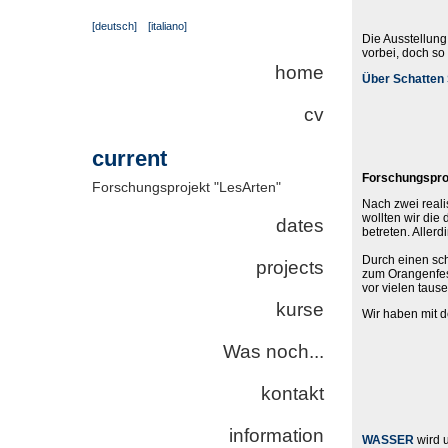
[deutsch]
[italiano]
Die Ausstellun
vorbei, doch so
home
Über Schatten
cv
current
Forschungsproj
Forschungsprojekt "LesArten"
Nach zwei reali
wollten wir die 
dates
betreten. Allerd
Durch einen sch
projects
zum Orangenfes
vor vielen taus
kurse
Wir haben mit 
Was noch...
kontakt
information
WASSER
wird 