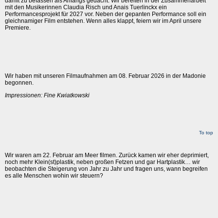
damit zu befassen als Anfangs gedacht. Wir bereiten in der Zusammenarbeit
mit den Musikerinnen Claudia Risch und Anais Tuerlinckx ein
Performancesprojekt für 2027 vor. Neben der gepanten Performance soll ein
gleichnamiger Film entstehen. Wenn alles klappt, feiern wir im April unsere
Premiere.
Wir haben mit unseren Filmaufnahmen am 08. Februar 2026 in der Madonie
begonnen.
Impressionen: Fine Kwiatkowski
To top
Wir waren am 22. Februar am Meer filmen. Zurück kamen wir eher deprimiert,
noch mehr Klein(st)plastik, neben großen Fetzen und gar Hartplastik… wir
beobachten die Steigerung von Jahr zu Jahr und fragen uns, wann begreifen
es alle Menschen wohin wir steuern?