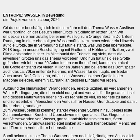
ENTROPIE: WASSER in Bewegung
ein Projekt von cri du coeur, 2026
Cri du coeur beschäftigt sich in diesem Jahr mit dem Thema Wasser. Auslöser
war ursprünglich der Besuch einer Grotte in Scillato im letzten Jahr. Wir
entdeckten sie rein zufällig bei einem Ausflug zum Orangenfest im Dorf. Beim
Rundgang in einer ehemaligen Wassermühle kam immer wieder ein Hinweis
auf die Grotte, die in Verbindung zur Mühle stand, was uns total überraschte.
2018 begann unsere Beschäftigung mit Grotten und Höhlen auf Sizilien, zwei
Filme entstanden bisher. Im Mittelpunkt der Erforschung steht, dass die
jeweiligen Grotten uns das Thema vorgeben. Und nun hat uns diese Grotte
gefunden, wir leben nur 20 Autominuten von ihr entfernt, kannten sie nicht…
Die Grotte entstand vor vielen Millionen Jahren und belieferte das Dorf, später
auch das ca. 70km entfernte Palermo, mit Wasser für den täglichen Bedarf.
Auch unser Dorf, Collesano, erhält sein Wasser aus einer Quelle in der
Madonie gelegen, einem Naturpark, an dessem Eingang wir leben.
Aufgrund der klimatischen Veränderungen, erlebte Sizilien, im vergangenen
Winter Bedingungen, die eben nicht nur gut und wertvoll für die gesamte Insel
und dessen Natur waren oder sind - es regnete zu viel, es regnete zu lange
und somit erlebten Menschen den Verlust ihrer Häuser, Grundstücke und damit
ihre Lebensgrundlage.
Zum Wasserüberfluss kommen stärker werdende Stürme hinzu, beides löste
Schlammlawinen, Bruch und Überschwemmungen aus… Das Gegenteil ist
das Verschwinden von Wasser, ganze Landstriche trocknen aus, Seen
verschwinden, Grundwasserspiegel sinken ab - auch hier beklagen Menschen
und Tiere den Verlust ihrer Lebensräume.
Somit bekommt unser Thema
Wasser
einen noch tiefgründigeren Anlass sich