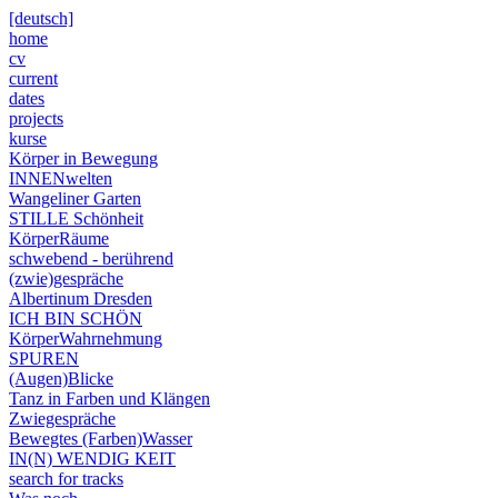
[deutsch]
home
cv
current
dates
projects
kurse
Körper in Bewegung
INNENwelten
Wangeliner Garten
STILLE Schönheit
KörperRäume
schwebend - berührend
(zwie)gespräche
Albertinum Dresden
ICH BIN SCHÖN
KörperWahrnehmung
SPUREN
(Augen)Blicke
Tanz in Farben und Klängen
Zwiegespräche
Bewegtes (Farben)Wasser
IN(N) WENDIG KEIT
search for tracks