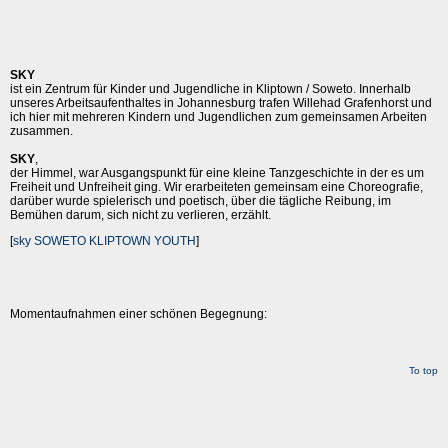
SKY
ist ein Zentrum für Kinder und Jugendliche in Kliptown / Soweto. Innerhalb
unseres Arbeitsaufenthaltes in Johannesburg trafen Willehad Grafenhorst und
ich hier mit mehreren Kindern und Jugendlichen zum gemeinsamen Arbeiten
zusammen.
SKY
,
der Himmel, war Ausgangspunkt für eine kleine Tanzgeschichte in der es um
Freiheit und Unfreiheit ging. Wir erarbeiteten gemeinsam eine Choreografie,
darüber wurde spielerisch und poetisch, über die tägliche Reibung, im
Bemühen darum, sich nicht zu verlieren, erzählt.
[
sky SOWETO KLIPTOWN YOUTH
]
Momentaufnahmen einer schönen Begegnung:
To top