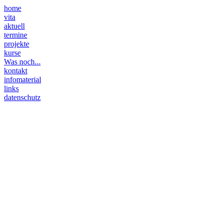
home
vita
aktuell
termine
projekte
kurse
Was noch...
kontakt
infomaterial
links
datenschutz